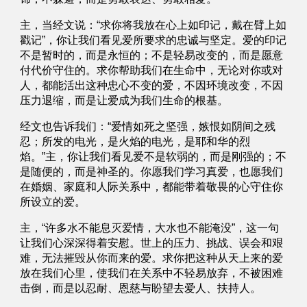
主，当经文说：“求你将我放在心上如印记，戴在臂上如
戳记”，你让我们看见爱所要求的忠诚与坚定。爱的印记
不是暂时的，而是永恒的；不是轻易改变的，而是愿意
付代价守住的。求你帮助我们在生命中，无论对你或对
人，都能活出这种忠心不变的爱，不因环境改变，不因
压力退缩，而是让爱成为我们生命的根基。
经文也告诉我们：“爱情如死之坚强，嫉恨如阴间之残
忍；所发的电光，是火焰的电光，是耶和华的烈
焰。”主，你让我们看见爱不是软弱的，而是刚强的；不
是随便的，而是神圣的。你愿我们学习真爱，也愿我们
在婚姻、家庭和人际关系中，都能带着敬畏的心守住你
所设立的爱。
主，“许多水不能息灭爱情，大水也不能淹没”，这一句
让我们心深深得着安慰。世上的压力、挑战、误会和艰
难，无法摧毁从你而来的爱。求你把这种从天上来的爱
放在我们心里，使我们在关系中不轻易放弃，不被困难
击倒，而是以忍耐、恩慈与盼望去爱人、扶持人。