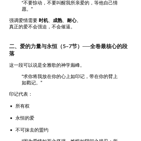
“不要惊动，不要叫醒我所亲爱的，等他自己情
愿。”
强调爱情需要
时机
、
成熟
、
耐心
。
真正的爱不会强迫，不会催逼。
二、爱的力量与永恒（5–7节）──全卷最核心的段
落
这一段可以说是全雅歌的神学巅峰。
“求你将我放在你的心上如印记，带在你的臂上
如戳记。”
印记代表：
所有权
永恒的爱
不可抹去的盟约