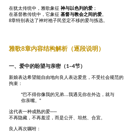
在犹太传统中，雅歌象征
神与以色列的爱
；
在基督教传统中，它象征
基督与教会之间的爱
。
8章特别表达了神对祂子民坚定不移的爱与拣选。
雅歌
8
章
内容结构解析（逐段说明）
一、爱中的盼望与亲密（1–4节）
新娘表达希望能自由地向良人表达爱意，不受社会规范的
拘束：
“巴不得你像我的兄弟…我遇见你在外边，就与
你亲嘴。”
这代表一种成熟的爱──
不再隐藏，不再羞涩，而是公开、坦然、合宜。
良人再次嘱咐：