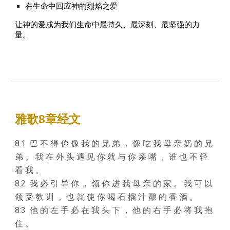
在生命中回应神的烈焰之爱
让神的爱成为我们生命中最持久、最深刻、最坚强的力
量。
雅歌8
章经文
8:1 巴 不 得 你 像 我 的 兄 弟 ， 像 吃 我 母 亲 奶 的 兄
弟 。 我 在 外 头 遇 见 你 就 与 你 亲 嘴 ， 谁 也 不 轻
看 我 。
8:2 我 必 引 导 你 ， 领 你 进 我 母 亲 的 家 。 我 可 以
领 受 教 训 ， 也 就 使 你 喝 石 榴 汁 酿 的 香 酒 。
8:3 他 的 左 手 必 在 我 头 下 ， 他 的 右 手 必 将 我 抱
住 。