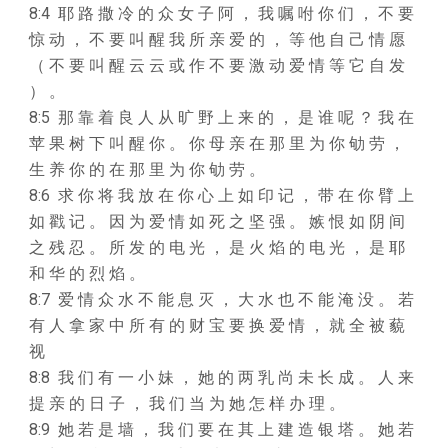
8:4 耶 路 撒 冷 的 众 女 子 阿 ， 我 嘱 咐 你 们 ， 不 要
惊 动 ， 不 要 叫 醒 我 所 亲 爱 的 ， 等 他 自 己 情 愿
（ 不 要 叫 醒 云 云 或 作 不 要 激 动 爱 情 等 它 自 发
） 。
8:5 那 靠 着 良 人 从 旷 野 上 来 的 ， 是 谁 呢 ？ 我 在
苹 果 树 下 叫 醒 你 。 你 母 亲 在 那 里 为 你 劬 劳 ，
生 养 你 的 在 那 里 为 你 劬 劳 。
8:6 求 你 将 我 放 在 你 心 上 如 印 记 ， 带 在 你 臂 上
如 戳 记 。 因 为 爱 情 如 死 之 坚 强 。 嫉 恨 如 阴 间
之 残 忍 。 所 发 的 电 光 ， 是 火 焰 的 电 光 ， 是 耶
和 华 的 烈 焰 。
8:7 爱 情 众 水 不 能 息 灭 ， 大 水 也 不 能 淹 没 。 若
有 人 拿 家 中 所 有 的 财 宝 要 换 爱 情 ， 就 全 被 藐
视
8:8 我 们 有 一 小 妹 ， 她 的 两 乳 尚 未 长 成 。 人 来
提 亲 的 日 子 ， 我 们 当 为 她 怎 样 办 理 。
8:9 她 若 是 墙 ， 我 们 要 在 其 上 建 造 银 塔 。 她 若