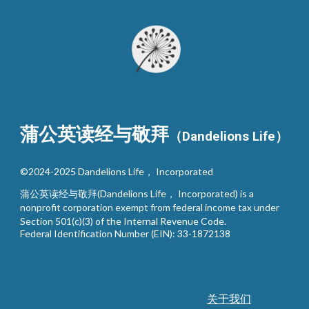
蒲公英读经与敬拜
（Dandelions Life）
©2024-2025 Dandelions Life， Incorporated
蒲公英读经与敬拜(Dandelions Life， Incorporated) is a
nonprofit corporation exempt from federal income tax under
Section 501(c)(3) of the Internal Revenue Code.
Federal Identification Number (EIN): 33-1872138
关于我们